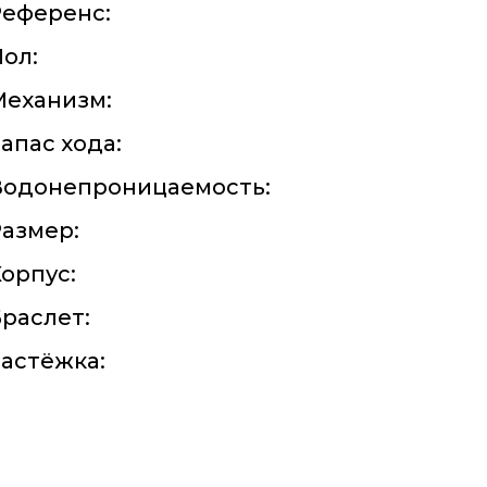
Референс:
ол:
Механизм:
апас хода:
Водонепроницаемость:
азмер:
орпус:
раслет:
астёжка: