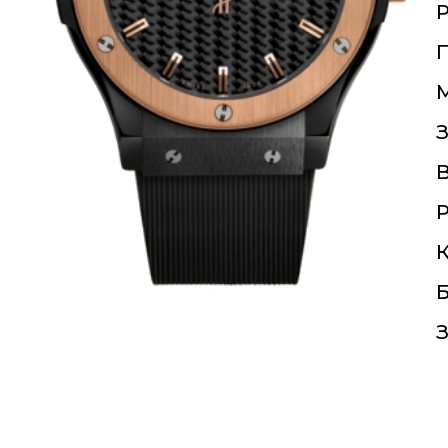
П
З
Р
К
Б
З